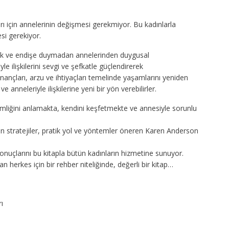
ı için annelerinin değişmesi gerekmiyor. Bu kadınlarla
si gerekiyor.
luk ve endişe duymadan annelerinden duygusal
le ilişkilerini sevgi ve şefkatle güçlendirerek
nçları, arzu ve ihtiyaçları temelinde yaşamlarını yeniden
 anneleriyle ilişkilerine yeni bir yön verebilirler.
kimliğini anlamakta, kendini keşfetmekte ve annesiyle sorunlu
n stratejiler, pratik yol ve yöntemler öneren Karen Anderson
sonuçlarını bu kitapla bütün kadınların hizmetine sunuyor.
 herkes için bir rehber niteliğinde, değerli bir kitap…
ı