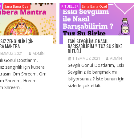
R
Sana Bana Özel
RİTÜELLER
Sana Bana Özel
SIZ ZENGINLIK IÇIN
ESKI SEVGILIMLE NASIL
RA MANTRA
BARIŞABILIRIM ? TUZ SU SIRKE
RITÜELI
TEMMUZ 2021
ADMIN
1 TEMMUZ 2021
ADMIN
ili Gönül Dostlarım,
Sevgili Gönül Dostlarım, Eski
sız zenginlik için kubera
Sevgiliniz ile barışmak mı
rasını Om Shreem, Om
istiyorsunuz ? İşte bunun için
em Shreem, Hreem
sizlerle çok etkili...
m Shreem...