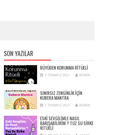
SON YAZILAR
BÜYÜDEN KORUNMA RITÜELI
3 TEMMUZ 2021
ADMIN
SINIRSIZ ZENGINLIK IÇIN
KUBERA MANTRA
2 TEMMUZ 2021
ADMIN
ESKI SEVGILIMLE NASIL
BARIŞABILIRIM ? TUZ SU SIRKE
RITÜELI