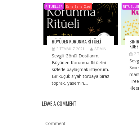
RİTÜELLER
Sana Bana Özel
RİTÜELLE
BÜYÜDEN KORUNMA RITÜELI
SINIR
KUBE
3 TEMMUZ 2021
ADMIN
2 
Sevgili Gönül Dostlarım,
Sevg
Büyüden Korunma Ritüelini
Sınır
sizlerle paylaşmak istiyorum.
mant
Bir küçük siyah torbaya biraz
Hre
toprak, yasemin,...
Klee
LEAVE A COMMENT