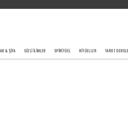
R & ŞİFA
GİZLİ İLİMLER
SPİRİTÜEL
RİTÜELLER
TAROT DERSLE