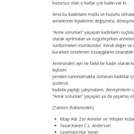
huzursuz olan o kadar çok kadın var ki…
Ama bu kadınların mutlu ve huzurlu olmalar
annelerinin ilişkilerinin değişmesi, dönüşme
“Anne sorunları” yaşayan kadınların suçlu
olarak ayrılmaları ve özgürleşirken anneleriy
sürdürmeleri mümkündür. Kendi değer ve ina
kurarken örselenen özsaygılarını onarabilir ve
Annesinden ayrı ve farklı bir kadın olarak 
ilişkisini
yeniden tanımlamakta zorlanan kadınlar içi
yüzlerce
kadınla yaptığı çalışmaların, deneyimlerin 
“Anne sorunları” yaşayan ya da yaşamış olan
(Tanıtım Bülteninden)
Kitap Adı:
Zor Anneler ve Yetişkin Kızlar
Yazar:
Karen C.L. Anderson
Çevirmen:
Nur Yener