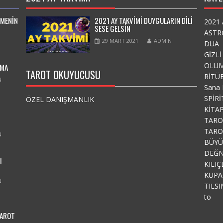
EMENIN
2021 AY TAKVİMİ DUYGULARIN DİLİ
2021 
SESE GELSİN
ASTR
29 MART 2021
ADMIN
DUA
GİZLİ
OLUM
AMA
TAROT OKUYUCUSU
RİTÜ
N
Sana 
SPİR
ÖZEL DANIŞMANLIK
KİTA
TARO
TARO
N
BÜYÜ
DEĞN
I
KILIÇ
KUPA
N
TILS
to
TAROT