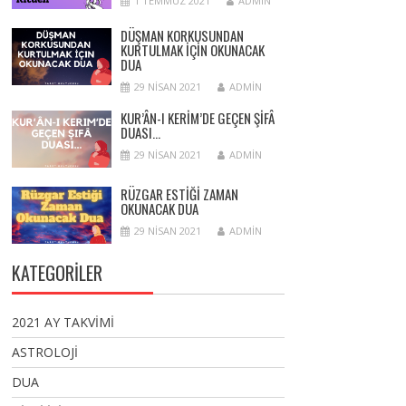
1 TEMMUZ 2021
ADMIN
DÜŞMAN KORKUSUNDAN
KURTULMAK İÇIN OKUNACAK
DUA
29 NISAN 2021
ADMIN
KUR’ÂN-I KERIM’DE GEÇEN ŞIFÂ
DUASI…
29 NISAN 2021
ADMIN
RÜZGAR ESTIĞI ZAMAN
OKUNACAK DUA
29 NISAN 2021
ADMIN
KATEGORİLER
2021 AY TAKVİMİ
ASTROLOJİ
DUA