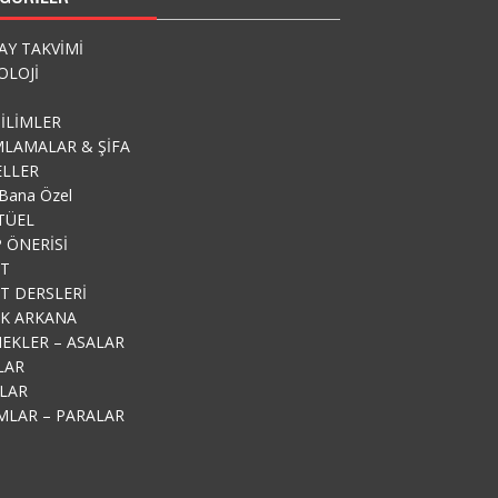
AY TAKVİMİ
OLOJİ
 İLİMLER
LAMALAR & ŞİFA
ELLER
Bana Özel
İTÜEL
P ÖNERİSİ
T
T DERSLERİ
K ARKANA
EKLER – ASALAR
LAR
LAR
IMLAR – PARALAR