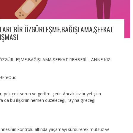
ZLARI BİR ÖZGÜRLEŞME,BAĞIŞLAMA,ŞEFKAT
LIŞMASI
R ÖZGÜRLEŞME,BAĞIŞLAMA,ŞEFKAT REHBERİ – ANNE KIZ
CHEfeOuo
dir, pek çok sorun ve gerilim içerir. Ancak kızlar yetişkin
a da bu ilişkinin hemen düzeleceği, rayına gireceği
âlâ annesinin kontrolü altında yaşamayı sürdürerek mutsuz ve