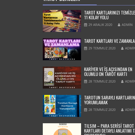
TAROT KARTLARINIZI TEMIZL
11 KOLAY YOLU
29 ARALIK 2020
ADMIN
TAROT KARTLARI VE ZAMANL
29 TEMMUZ 2020
ADMI
KARİYER VE İŞ AÇISINDAN EN
OLUMLU ON TAROT KARTI
28 TEMMUZ 2020
ADMI
TAROTUN SARAYLI KARTLARIN
YORUMLAMAK
28 TEMMUZ 2020
ADMI
TILSIM – PARA SERİSİ TAROT
KARTLARI DETAYLI ANLATIMI 