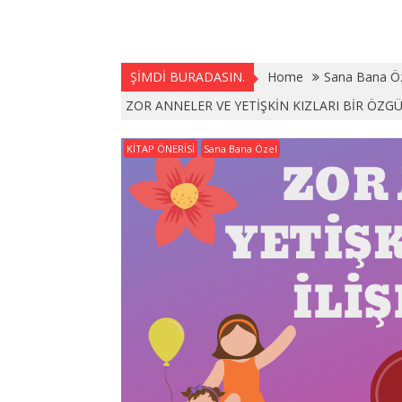
ŞİMDİ BURADASIN.
Home
Sana Bana Ö
ZOR ANNELER VE YETİŞKİN KIZLARI BİR ÖZG
KİTAP ÖNERİSİ
Sana Bana Özel