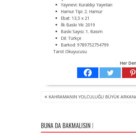
Yayınevi:
Kuraldışı Yayınları
Hamur Tipi:
2. Hamur
Ebat:
13,5 x 21
İlk Baskı Yılı:
2019
Baskı Sayısı:
1. Basım
Dil:
Türkçe
Barkod:
9789752754799
Tarot Okuyucusu
Her De
YAZI
KAHRAMANIN YOLCULUĞU BÜYÜK ARKAN
GEZINMESI
BUNA DA BAKMALISIN !