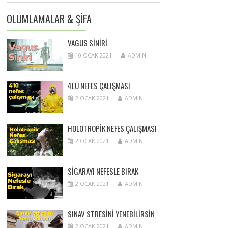
OLUMLAMALAR & ŞİFA
VAGUS SINIRI
10 OCAK 2021
ADMIN
4LÜ NEFES ÇALIŞMASI
2 OCAK 2021
ADMIN
HOLOTROPIK NEFES ÇALIŞMASI
2 OCAK 2021
ADMIN
SIGARAYI NEFESLE BIRAK
2 OCAK 2021
ADMIN
SINAV STRESINI YENEBILIRSIN
2 OCAK 2021
ADMIN