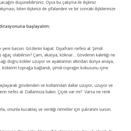
cağını düşünebilirsiniz. Oysa bu çalışma ile ilişkiniz
ası, biten ilişkinizi de şifalandırır ve bir sonraki ilişkilerinize
ditasyonuna başlayalım:
e yere bassın. Gözlerini kapat. Diyafram nefesi al. Şimdi
 ağaç olabilirsin? Çam, akasya, köknar… Gövdenin kalınlığı ne
ağı doğru kökler uzuyor ve ayaklarının altından dünya anaya,
 Köklerin toprağa bağlandı, şimdi toprağın kokusunu içine
şlayarak gövdenden ve kollarından dallar uzuyor, uzuyor ve
rin nefes al. Dallarınıza bakın. Çiçek var mı? Varsa ne renk
rla, onunla kucaklaş ve verdiği nimetler için şükranını sunun.