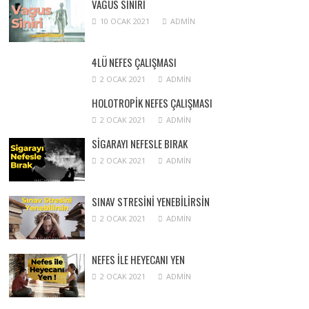
VAGUS SINIRI
10 OCAK 2021
ADMIN
4LÜ NEFES ÇALIŞMASI
2 OCAK 2021
ADMIN
HOLOTROPIK NEFES ÇALIŞMASI
2 OCAK 2021
ADMIN
SIGARAYI NEFESLE BIRAK
2 OCAK 2021
ADMIN
SINAV STRESINI YENEBILIRSIN
2 OCAK 2021
ADMIN
NEFES ILE HEYECANI YEN
2 OCAK 2021
ADMIN