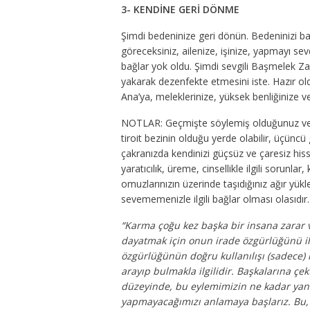
3- KENDİNE GERİ DÖNME
Şimdi bedeninize geri dönün. Bedeninizi ba
göreceksiniz, ailenize, işinize, yapmayı sev
bağlar yok oldu. Şimdi sevgili
Başmelek Zad
yakarak dezenfekte etmesini iste. Hazır o
Ana’ya, meleklerinize, yüksek benliğinize ve
NOTLAR: Geçmişte söylemiş olduğunuz ve 
tiroit bezinin olduğu yerde olabilir, üçün
çakranızda kendinizi güçsüz ve çaresiz hisse
yaratıcılık, üreme, cinsellikle ilgili sorunl
omuzlarınızın üzerinde taşıdığınız ağır yüklerl
sevememenizle ilgili bağlar olması olasıdır.
“
Karma çoğu kez başka bir insana zarar 
dayatmak için onun irade özgürlüğünü ih
özgürlüğünün doğru kullanılışı (sadece) ke
arayıp bulmakla ilgilidir. Başkalarına çe
düzeyinde, bu eylemimizin ne kadar yanlı
yapmayacağımızı anlamaya başlarız. Bu, r