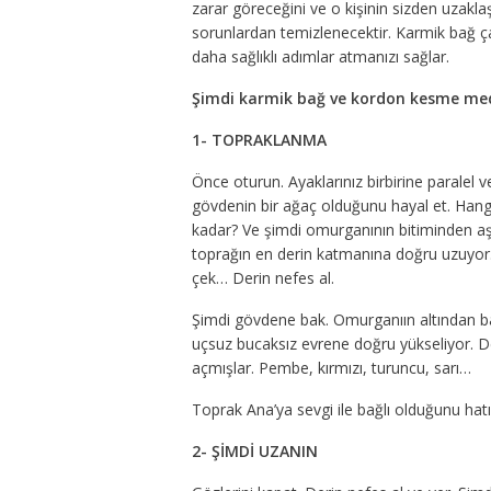
zarar göreceğini ve o kişinin sizden uzaklaşa
sorunlardan temizlenecektir. Karmik bağ çalışm
daha sağlıklı adımlar atmanızı sağlar.
Şimdi karmik bağ ve kordon kesme me
1- TOPRAKLANMA
Önce oturun. Ayaklarınız birbirine paralel v
gövdenin bir ağaç olduğunu hayal et. Hangi
kadar? Ve şimdi omurganının bitiminden aş
toprağın en derin katmanına doğru uzuyor.
çek… Derin nefes al.
Şimdi gövdene bak. Omurganıın altından ba
uçsuz bucaksız evrene doğru yükseliyor. De
açmışlar. Pembe, kırmızı, turuncu, sarı…
Toprak Ana’ya sevgi ile bağlı olduğunu hatı
2- ŞİMDİ UZANIN