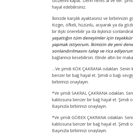
Gözlerini kapat. Derin nefes al ve ver. Şimd
hayal edebilirsiniz.
İkinizde karşılılı ayaktasınız ve birbirinizi
Kızgın, öfkeli, hüzünlü, acıyarak ya da göz
bir ilişki önerebilir ya da ilişkinizi sonlandı
yaşattığın tüm deneyimler için teşekkür
yapmak istiyorum. İkimizin de yeni dene
sonlandırılmasını talep ve rica ediyorum
bağlarınızı kesebilirsin. Elinde altın bir 
…Ve şimdi
KÖK ÇAKRANA
odaklan. Senin 
benzer bir bağ hayal et. Şimdi o bağı sevg
birbirinizi onaylayın.
*Ve şimdi
SAKRAL ÇAKRANA
odaklan. Seni
kablosuna benzer bir bağ hayal et. Şimdi o
Başınızla birbirinizi onaylayın.
*Ve şimdi
GÖBEK ÇAKRANA
odaklan. Seni
kablosuna benzer bir bağ hayal et. Şimdi o
Başınızla birbirinizi onaylayın.