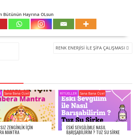
m Bütünün Hayrına OLsun
RENK ENERJİSİ İLE ŞİFA ÇALIŞMASI
R
Sana Bana Özel
RİTÜELLER
Sana Bana Özel
SIZ ZENGINLIK IÇIN
ESKI SEVGILIMLE NASIL
RA MANTRA
BARIŞABILIRIM ? TUZ SU SIRKE