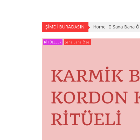
ŞİMDİ BURADASIN.
Home
Sana Bana Ö
RİTÜELLER
Sana Bana Özel