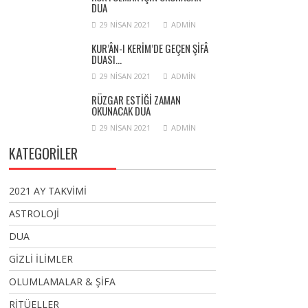
DUA
29 NISAN 2021
ADMIN
KUR’ÂN-I KERIM’DE GEÇEN ŞIFÂ
DUASI…
29 NISAN 2021
ADMIN
RÜZGAR ESTIĞI ZAMAN
OKUNACAK DUA
29 NISAN 2021
ADMIN
KATEGORİLER
2021 AY TAKVİMİ
ASTROLOJİ
DUA
GİZLİ İLİMLER
OLUMLAMALAR & ŞİFA
RİTÜELLER