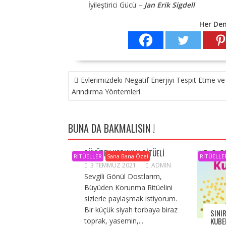
İyileştirici Gücü –
Jan Erik Sigdell
Her De
YAZI
Evlerimizdeki Negatif Enerjiyi Tespit Etme ve
GEZINMESI
Arındırma Yöntemleri
BUNA DA BAKMALISIN !
BÜYÜDEN KORUNMA RITÜELI
RİTÜELLER
Sana Bana Özel
RİTÜELLE
3 TEMMUZ 2021
ADMIN
Sevgili Gönül Dostlarım,
Büyüden Korunma Ritüelini
sizlerle paylaşmak istiyorum.
Bir küçük siyah torbaya biraz
SINIR
KUBE
toprak, yasemin,...