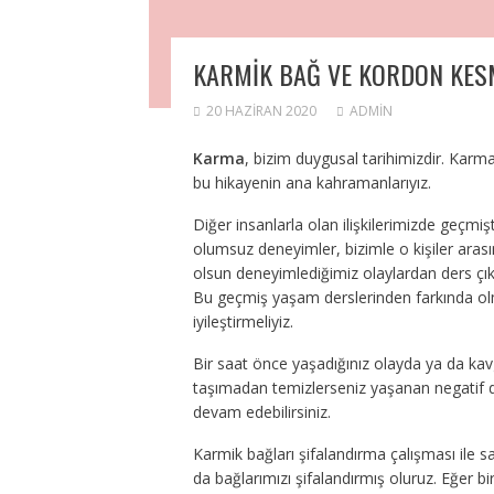
KARMİK BAĞ VE KORDON KESM
20 HAZIRAN 2020
ADMIN
Karma
, bizim duygusal tarihimizdir. Karm
bu hikayenin ana kahramanlarıyız.
Diğer insanlarla olan ilişkilerimizde geçmişte
olumsuz deneyimler, bizimle o kişiler aras
olsun deneyimlediğimiz olaylardan ders çık
Bu geçmiş yaşam derslerinden farkında ol
iyileştirmeliyiz.
Bir saat önce yaşadığınız olayda ya da kav
taşımadan temizlerseniz yaşanan negatif d
devam edebilirsiniz.
Karmik bağları şifalandırma çalışması ile 
da bağlarımızı şifalandırmış oluruz. Eğer bir 