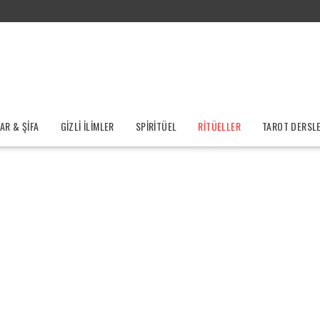
R & ŞİFA
GİZLİ İLİMLER
SPİRİTÜEL
RİTÜELLER
TAROT DERSLE