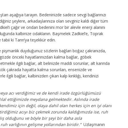
ştan aşağıya tarayın. Bedeninizde sadece sevgi bağlarınızı
diğiniz şeylere, arkadaşlarınıza olan sevginiz kaldı diğer tüm
kiel
‘i çağır ve ondan bedenini mor bir alevle enerji alanını
lduğunda kalbinize odaklanın. Başmelek Zadkiel’e, Toprak
 tabii ki Tanrı’ya teşekkür edin.
pişmanlık duyduğunuz sözlerin bağları boğaz çakranızda,
cü gözde önceki hayatlarınızdan kalma bağlar, göbek
tmekle ilgili bağlar, alt belinizde maddi sorunlar, alt karında
ar, kök çakrada hayatta kalma sorunları, ensenizde ve
e ilgili bağlar, kalbinizden çıkan kalp kırıklığı, kendinizi
veya acı verdiğimiz ve de kendi irade özgürlüğümüzü
lal ettiğimizde meydana gelmektedir. Aslında irade
ndimiz için değil, olaya dahil olan herkes için en iyi olanı
ktirdiğimiz acıyı biz çekmek zorunda kaldığımızda ise, ruh
ş olduğunu ve böyle bir şeyi bir daha asla
uh varlığının gelişme yollarından biridir.”
Uzlaşmanın