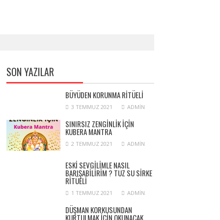
SON YAZILAR
BÜYÜDEN KORUNMA RITÜELI
3 TEMMUZ 2021
ADMIN
SINIRSIZ ZENGINLIK IÇIN
KUBERA MANTRA
2 TEMMUZ 2021
ADMIN
ESKI SEVGILIMLE NASIL
BARIŞABILIRIM ? TUZ SU SIRKE
RITÜELI
1 TEMMUZ 2021
ADMIN
DÜŞMAN KORKUSUNDAN
KURTULMAK İÇIN OKUNACAK