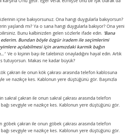
i karşına O’nu getir. Eğer vefat etmişse onu bir ışık olarak da
n gözlerinin içine bakıyorsunuz. Ona hangi duygularla bakıyorsun?
lerin yaşlandı mı? Ya o sana hangi duygularla bakıyor? Ona yeni
rabilirsiniz. Bunu kalbinizden gelen sözlerle ifade edin.
‘Bana
 ederim. Bundan böyle özgür iradem ile seçimlerimi
yimlere açılabilmesi için aramızdaki karmik bağın
..
.
‘
Ve o kişinin başı ile talebinizi onayladığını hayal edin. Artık
makas tutuyorsun. Makas ne kadar büyük?
kök çakran ile onun kök çakrası arasında telefon kablosuna
iyle ve nazikçe kes. Kablonun yere düştüğünü gör. Başınızla
n sakral çakran ile onun sakral çakrası arasında telefon
 bağı sevgiyle ve nazikçe kes. Kablonun yere düştüğünü gör.
n göbek çakran ile onun göbek çakrası arasında telefon
 bağı sevgiyle ve nazikçe kes. Kablonun yere düştüğünü gör.