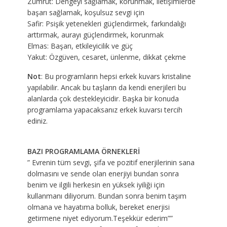
Zümrüt: Dengeyi sağlamak, korunmak, iletişimlerde
başarı sağlamak, koşulsuz sevgi için
Safir: Psişik yetenekleri güçlendirmek, farkındalığı
arttırmak, aurayı güçlendirmek, korunmak
Elmas: Başarı, etkileyicilik ve güç
Yakut: Özgüven, cesaret, ünlenme, dikkat çekme
Not
: Bu programların hepsi erkek kuvars kristaline
yapılabilir. Ancak bu taşların da kendi enerjileri bu
alanlarda çok destekleyicidir. Başka bir konuda
programlama yapacaksanız erkek kuvarsı tercih
ediniz.
BAZI PROGRAMLAMA ÖRNEKLERİ
” Evrenin tüm sevgi, şifa ve pozitif enerjilerinin sana
dolmasını ve sende olan enerjiyi bundan sonra
benim ve ilgili herkesin en yüksek iyiliği için
kullanmanı diliyorum. Bundan sonra benim taşım
olmana ve hayatıma bolluk, bereket enerjisi
getirmene niyet ediyorum.Teşekkür ederim””