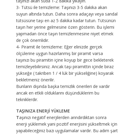
taşınızı akan suda 1-2 dakika yıkayın.
3- Tütsü ile temizleme: Taşınızı 3-5 dakika akan
suyun altında tutun. Daha sonra adaçayı veya sandal
tütsüsüne taşı en az 5 dakika kadar tutun. Tütsünün
taşın her yerine gelmesine özen gösterin. Bu işlemi
yapmadan önce taşın temizlenmesine niyet etmek
de çok önemlidir.
4- Piramit ile temizleme: Eğer elinizde gerçek
ölçülerine uygun hazırlanmış bir piramit varsa
taşınızı bu piramitin içine koyup bir gece bekleterek
temizleyebilirsiniz. Ancak taşı piramittin içinde biraz
yükseğe ( takriben 1 / 4 lük bir yükseliğine) koyarak
bekletmeniz önerilir.
Bunların dışında başka temizlik önerileri de vardır
ancak en etkili olduklarını düşündüklerim bu
tekniklerdir.
TAŞINIZA ENERJİ YÜKLEME
T
aşınızı negatif enerjilerden arındırdıktan sonra
enerji yüklemek yani pozitif enerjisini yükseltmek için
yapabileceğiniz bazı uygulamalar vardır. Bu adım şart