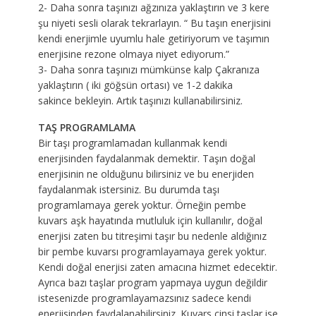
2- Daha sonra taşınızı ağzınıza yaklaştırın ve 3 kere
şu niyeti sesli olarak tekrarlayın. “ Bu taşın enerjisini
kendi enerjimle uyumlu hale getiriyorum ve taşımın
enerjisine rezone olmaya niyet ediyorum.”
3- Daha sonra taşınızı mümkünse kalp Çakranıza
yaklaştırın ( iki göğsün ortası) ve 1-2 dakika
sakince bekleyin. Artık taşınızı kullanabilirsiniz.
TAŞ PROGRAMLAMA
Bir taşı programlamadan kullanmak kendi
enerjisinden faydalanmak demektir. Taşın doğal
enerjisinin ne olduğunu bilirsiniz ve bu enerjiden
faydalanmak istersiniz. Bu durumda taşı
programlamaya gerek yoktur. Örneğin pembe
kuvars aşk hayatında mutluluk için kullanılır, doğal
enerjisi zaten bu titreşimi taşır bu nedenle aldığınız
bir pembe kuvarsı programlayamaya gerek yoktur.
Kendi doğal enerjisi zaten amacına hizmet edecektir.
Ayrıca bazı taşlar program yapmaya uygun değildir
istesenizde programlayamazsınız sadece kendi
enerjisinden faydalanabilirsiniz. Kuvars cinsi taşlar ise