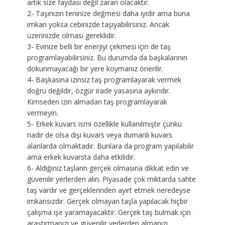
artık size faydası değil zararı olacaktır.
2- Taşınızın teninize değmesi daha iyidir ama buna
imkan yoksa cebinizde taşıyabilirsiniz. Ancak
üzerinizde olması gereklidir.
3- Evinize belli bir enerjiyi çekmesi için de taş
programlayabilirsiniz. Bu durumda da başkalarının
dokunmayacağı bir yere koymanız önerilir.
4- Başkasına izinsiz taş programlayarak vermek
doğru değildir, özgür irade yasasına aykırıdır.
Kimseden izin almadan taş programlayarak
vermeyin.
5- Erkek kuvars ismi özellikle kullanılmıştır çünkü
nadir de olsa dişi kuvars veya dumanlı kuvars
alanlarda olmaktadır. Bunlara da program yapılabilir
ama erkek kuvarsta daha etkilidir.
6- Aldığınız taşların gerçek olmasına dikkat edin ve
güvenilir yerlerden alın. Piyasade çok miktarda sahte
taş vardır ve gerçeklerinden ayırt etmek neredeyse
imkansızdır. Gerçek olmayan taşla yapılacak hiçbir
çalışma işe yaramayacaktır. Gerçek taş bulmak için
araştırmanızı ve güvenilir yerlerden almanızı