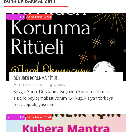
BUNA DA BAKMALISIN !
RİTÜELLER
Sana Bana Özel
BÜYÜDEN KORUNMA RITÜELI
3 TEMMUZ 2021
ADMIN
Sevgili Gönül Dostlarım, Büyüden Korunma Ritüelini
sizlerle paylaşmak istiyorum. Bir küçük siyah torbaya
biraz toprak, yasemin,...
RİTÜELLER
Sana Bana Özel