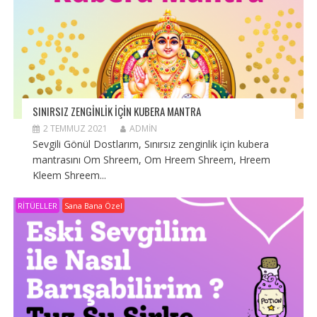
SINIRSIZ ZENGINLIK IÇIN KUBERA MANTRA
2 TEMMUZ 2021
ADMIN
Sevgili Gönül Dostlarım, Sınırsız zenginlik için kubera
mantrasını Om Shreem, Om Hreem Shreem, Hreem
Kleem Shreem...
RİTÜELLER
Sana Bana Özel