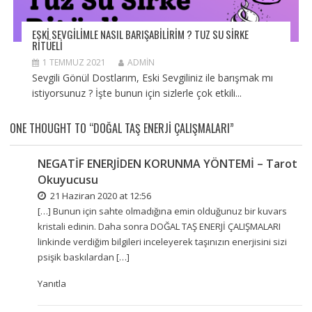
ESKI SEVGILIMLE NASIL BARIŞABILIRIM ? TUZ SU SIRKE
RITÜELI
1 TEMMUZ 2021
ADMIN
Sevgili Gönül Dostlarım, Eski Sevgiliniz ile barışmak mı
istiyorsunuz ? İşte bunun için sizlerle çok etkili...
ONE THOUGHT TO “DOĞAL TAŞ ENERJİ ÇALIŞMALARI”
NEGATİF ENERJİDEN KORUNMA YÖNTEMİ – Tarot
Okuyucusu
21 Haziran 2020 at 12:56
[…] Bunun için sahte olmadığına emin olduğunuz bir kuvars
kristali edinin. Daha sonra DOĞAL TAŞ ENERJİ ÇALIŞMALARI
linkinde verdiğim bilgileri inceleyerek taşınızın enerjisini sizi
psişik baskılardan […]
Yanıtla