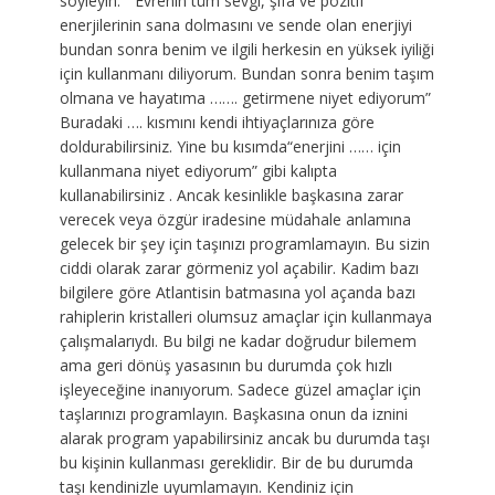
söyleyin. ” Evrenin tüm sevgi, şifa ve pozitif
enerjilerinin sana dolmasını ve sende olan enerjiyi
bundan sonra benim ve ilgili herkesin en yüksek iyiliği
için kullanmanı diliyorum. Bundan sonra benim taşım
olmana ve hayatıma ……. getirmene niyet ediyorum”
Buradaki …. kısmını kendi ihtiyaçlarınıza göre
doldurabilirsiniz. Yine bu kısımda“enerjini …… için
kullanmana niyet ediyorum” gibi kalıpta
kullanabilirsiniz . Ancak kesinlikle başkasına zarar
verecek veya özgür iradesine müdahale anlamına
gelecek bir şey için taşınızı programlamayın. Bu sizin
ciddi olarak zarar görmeniz yol açabilir. Kadim bazı
bilgilere göre Atlantisin batmasına yol açanda bazı
rahiplerin kristalleri olumsuz amaçlar için kullanmaya
çalışmalarıydı. Bu bilgi ne kadar doğrudur bilemem
ama geri dönüş yasasının bu durumda çok hızlı
işleyeceğine inanıyorum. Sadece güzel amaçlar için
taşlarınızı programlayın. Başkasına onun da iznini
alarak program yapabilirsiniz ancak bu durumda taşı
bu kişinin kullanması gereklidir. Bir de bu durumda
taşı kendinizle uyumlamayın. Kendiniz için